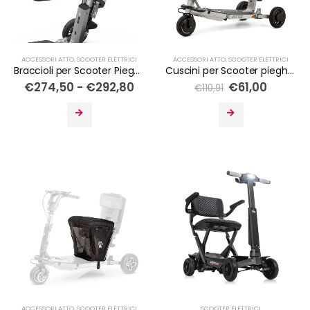
ACCESSORI ATTO
,
SCOOTER ELETTRICI
ACCESSORI ATTO
,
SCOOTER ELETTRICI
Braccioli per Scooter Pieghevole ATTO e ATTO Sport
Cuscini per Scooter pieghevole ATTO
€
274,50
-
€
292,80
€
61,00
€
110,91
ACCESSORI ATTO
,
SCOOTER ELETTRICI
SCOOTER ELETTRICI