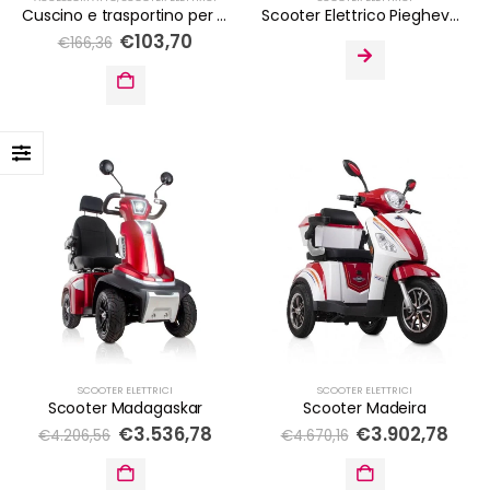
Cuscino e trasportino per animali domestici ATTO Sport
Scooter Elettrico Pieghevole Lanzarote
€
103,70
€
166,36
SCOOTER ELETTRICI
SCOOTER ELETTRICI
Scooter Madagaskar
Scooter Madeira
€
3.536,78
€
3.902,78
€
4.206,56
€
4.670,16