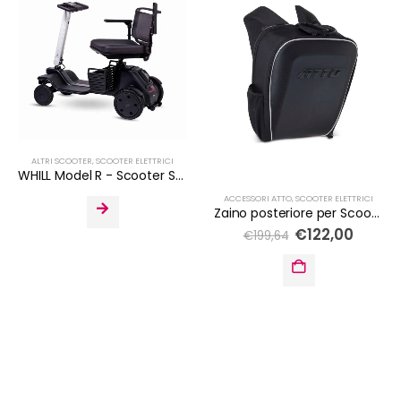
ALTRI SCOOTER
,
SCOOTER ELETTRICI
WHILL Model R - Scooter Smontabile
ACCESSORI ATTO
,
SCOOTER ELETTRICI
Zaino posteriore per Scooter ATTO e ATTO Sport
€
122,00
€
199,64