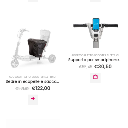
ACCESSORI ATTO
,
SCOOTER ELETTRICI
Supporto per smartphone per Scooter pieghevole
€
30,50
€
55,45
ACCESSORI ATTO
,
SCOOTER ELETTRICI
Sedile in ecopelle e sacca per Scooter ATTO e ATTO Sport
€
122,00
€
221,82